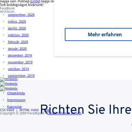
napja van. Holnap
Emőd
napja lesz.
Sok boldogságot kívánunk!
FaceBook
Archívum
szeptember, 2020
május, 2020
április, 2020
Mehr erfahren
március, 2020
február, 2020
január, 2020
december, 2019
november, 2019
október, 2019
szeptember, 2019
Oldaltérkép
Impresszum
Richten Sie Ih
Kapcsolat
CSS Valid |
XHTML Valid |
Top
Copyright © 2009 PecsiRiport
Custom Design by SAS