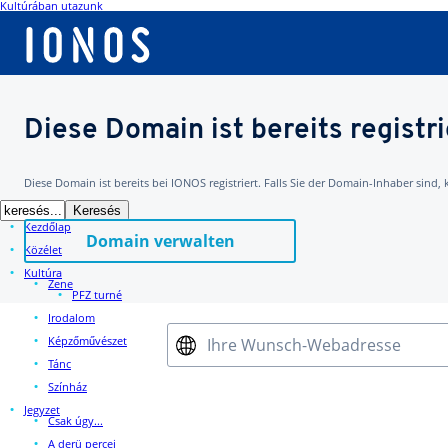
Kultúrában utazunk
Diese Domain ist bereits registri
Diese Domain ist bereits bei IONOS registriert. Falls Sie der Domain-Inhaber sind,
Kezdőlap
Domain verwalten
Közélet
Kultúra
Zene
PFZ turné
Irodalom
Képzőművészet
Ihre Wunsch-Webadresse
Tánc
Színház
Jegyzet
Csak úgy...
A derü percei